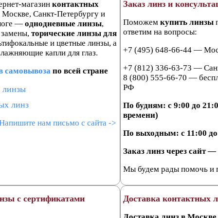
Заказ линз и консульта
ернет-магазин
контактных
 Москве, Санкт-Петербургу и
Поможем
купить линзы
п
алоге —
однодневные линзы
,
ответим на вопросы:
 замены,
торические линзы для
ьтифокальные и цветные линзы, а
+7 (495) 648-66-44 — Мо
влажняющие капли для глаз.
+7 (812) 336-63-73 — Сан
в самовывоза
по всей стране
8 (800) 555-66-70 — бесп
РФ
 линзы
ых линз
По будням: с 9:00 до 21
времени)
Напишите нам письмо с сайта ->
По выходным: с 11:00 до
Заказ линз через сайт —
Мы будем рады помочь и 
нзы с сертификатами
Доставка контактных л
Доставка линз в Москве