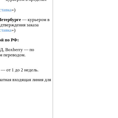
ставка
»)
Петербурге
— курьером в
одтверждения заказа
ставка
»)
ой по РФ:
Д, Boxberry — по
м переводом.
— от 1 до 2 недель.
латная входящая линия для