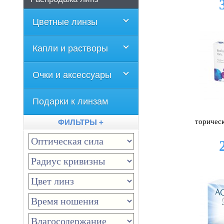
Цветные линзы
Капли и растворы
Очки и аксессуары
Подарки к линзам
торически
ФИЛЬТРЫ +