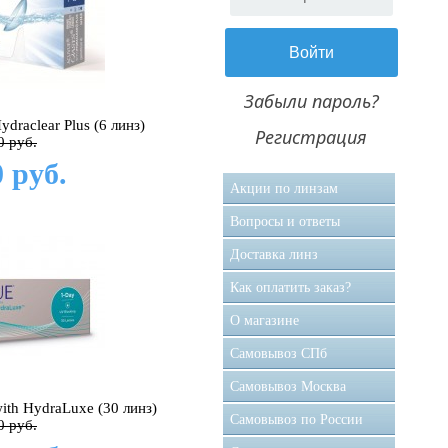
Забыли пароль?
draclear Plus (6 линз)
Регистрация
0 руб.
 руб.
Акции по линзам
Вопросы и ответы
Доставка линз
Как оплатить заказ?
О магазине
Самовывоз CПб
Самовывоз Москва
ith HydraLuxe (30 линз)
Самовывоз по России
0 руб.