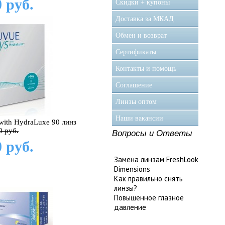
 руб.
Скидки + купоны
Доставка за МКАД
Обмен и возврат
Сертификаты
Контакты и помощь
Соглашение
Линзы оптом
Наши вакансии
with HydraLuxe 90 линз
0 руб.
Вопросы и Ответы
 руб.
Замена линзам FreshLook
Dimensions
Как правильно снять
линзы?
Повышенное глазное
давление