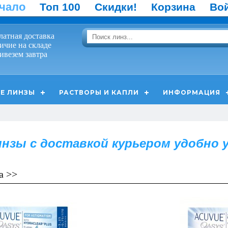
чало
Топ 100
Скидки!
Корзина
Во
латная доставка
ичие на складе
ивезем завтра
Е ЛИНЗЫ
РАСТВОРЫ И КАПЛИ
ИНФОРМАЦИЯ
нзы с доставкой курьером удобно у 
а >>