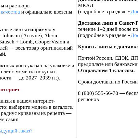
МКАД
зы и растворы
(подробнее в разделе «
До
качества
и официально ввезены
Доставка линз в Санкт-
течение 1–2 дней после п
ктные линзы напрямую у
(подробнее в разделе «
До
 Johnson (Acuvue), Alcon
, Bausch + Lomb, CooperVision и
Купить линзы с доставк
лей — весь товар оригинальный
ый.
Почтой России, СДЭК, ДП
предоплате или банковски
ктных линз указан на упаковке и
Отправляем 1 классом.
о лет с момента покупки
ости — до 2027–2039 гг.).
Сроки доставки по России 
интернет
8 (800) 555-66-70 — бесп
регионов
линзы в нашем интернет-
то: выберите модель в каталоге,
 радиус кривизны из рецепта —
ем сами!
ыдущий заказ?