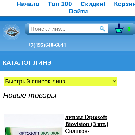
Начало
Топ 100
Скидки!
Корзи
Войти
0
+7(495)648-6644
КАТАЛОГ ЛИНЗ
Новые товары
линзы Optosoft
Biovision (3 шт.)
Силикон-