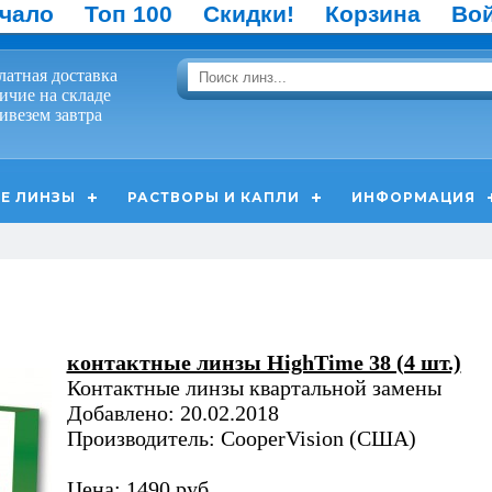
чало
Топ 100
Скидки!
Корзина
Во
латная доставка
ичие на складе
ивезем завтра
Е ЛИНЗЫ
РАСТВОРЫ И КАПЛИ
ИНФОРМАЦИЯ
контактные линзы HighTime 38 (4 шт.)
Контактные линзы квартальной замены
Добавлено: 20.02.2018
Производитель: CooperVision (США)
Цена: 1490 руб.