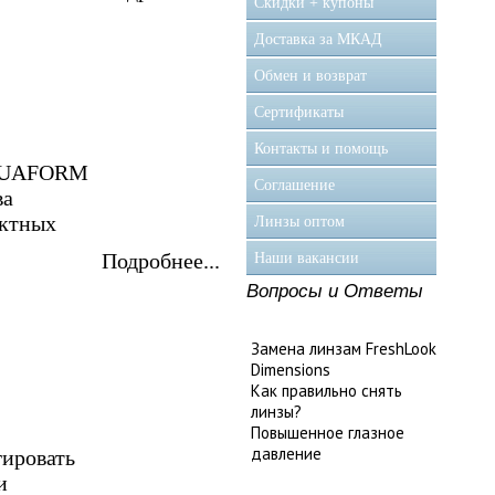
Скидки + купоны
Доставка за МКАД
Обмен и возврат
Сертификаты
Контакты и помощь
 AQUAFORM
Соглашение
ва
актных
Линзы оптом
Подробнее...
Наши вакансии
Вопросы и Ответы
Замена линзам FreshLook
Dimensions
Как правильно снять
линзы?
Повышенное глазное
давление
гировать
и