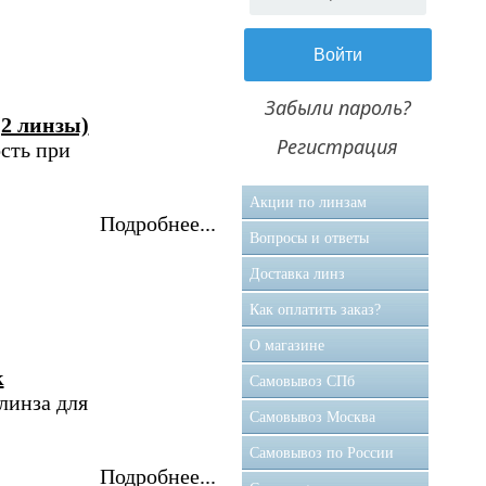
Забыли пароль?
(2 линзы)
Регистрация
сть при
Акции по линзам
Подробнее...
Вопросы и ответы
Доставка линз
Как оплатить заказ?
О магазине
к
Самовывоз CПб
линза для
Самовывоз Москва
Самовывоз по России
Подробнее...