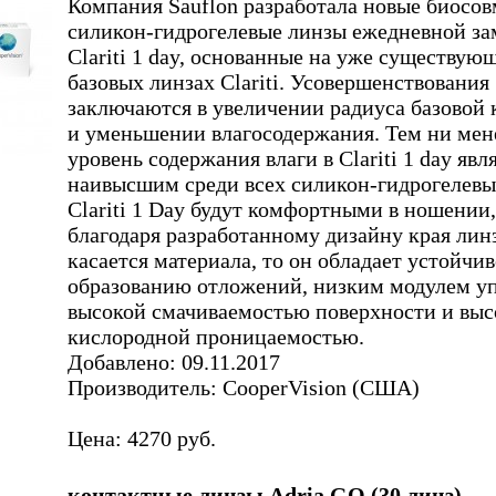
Компания Sauflon разработала новые биосо
силикон-гидрогелевые линзы ежедневной з
Clariti 1 day, основанные на уже существую
базовых линзах Clariti. Усовершенствования
заключаются в увеличении радиуса базовой
и уменьшении влагосодержания. Тем ни мен
уровень содержания влаги в Clariti 1 day явл
наивысшим среди всех силикон-гидрогелевы
Clariti 1 Day будут комфортными в ношении,
благодаря разработанному дизайну края лин
касается материала, то он обладает устойчи
образованию отложений, низким модулем уп
высокой смачиваемостью поверхности и выс
кислородной проницаемостью.
Добавлено: 09.11.2017
Производитель: CooperVision (США)
Цена: 4270 руб.
контактные линзы Adria GO (30 линз)