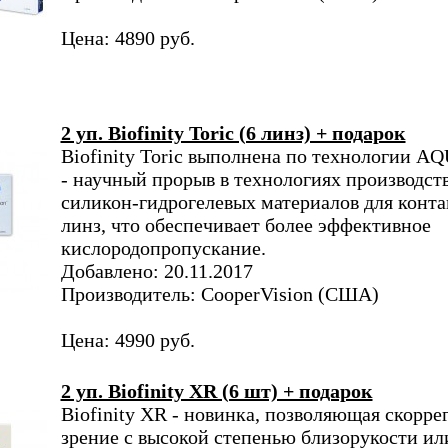
Цена: 4890 руб.
2 уп. Biofinity Toric (6 линз) + подарок
Biofinity Toric выполнена по технологии
- научный прорыв в технологиях производст
силикон-гидрогелевых материалов для конт
линз, что обеспечивает более эффективное
кислородопропускание.
Добавлено: 20.11.2017
Производитель: CooperVision (США)
Цена: 4990 руб.
2 уп. Biofinity XR (6 шт) + подарок
Biofinity XR - новинка, позволяющая скорре
зрение с высокой степенью близорукости ил