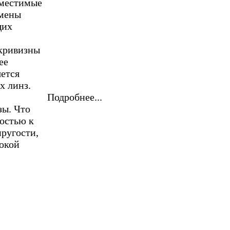
вместимые
амены
щих
 кривизны
ее
яется
х линз.
Подробнее...
зы. Что
востью к
ругости,
окой