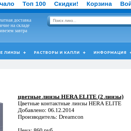
чало
Топ 100
Скидки!
Корзина
Во
латная доставка
ичие на складе
ивезем завтра
Е ЛИНЗЫ
РАСТВОРЫ И КАПЛИ
ИНФОРМАЦИЯ
цветные линзы HERA ELITE (2 линзы)
Цветные контактные линзы HERA ELITE
Добавлено: 06.12.2014
Производитель: Dreamcon
Цена: 860 руб.