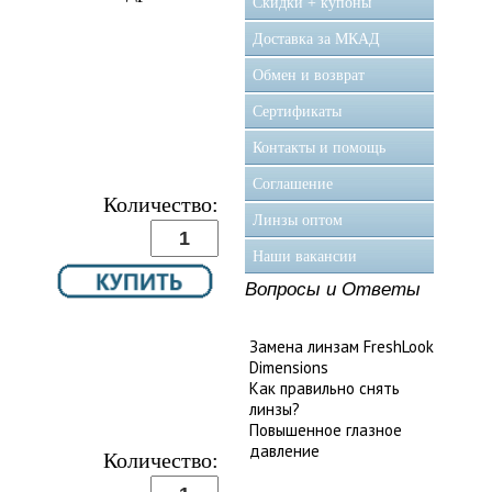
Скидки + купоны
Доставка за МКАД
Обмен и возврат
Сертификаты
Контакты и помощь
Соглашение
Количество:
Линзы оптом
Наши вакансии
Вопросы и Ответы
Замена линзам FreshLook
Dimensions
Как правильно снять
линзы?
Повышенное глазное
давление
Количество: