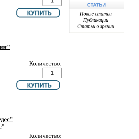
СТАТЬИ
Новые статьи
Публикации
Статьи о зрении
мин"
"
Количество:
удес"
с"
Количество: