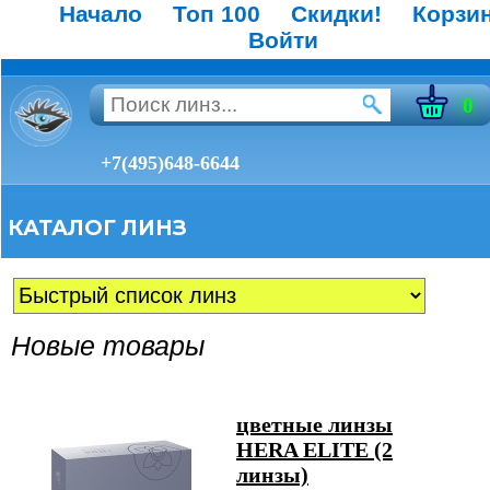
Начало
Топ 100
Скидки!
Корзи
Войти
0
+7(495)648-6644
КАТАЛОГ ЛИНЗ
Новые товары
цветные линзы
HERA ELITE (2
линзы)