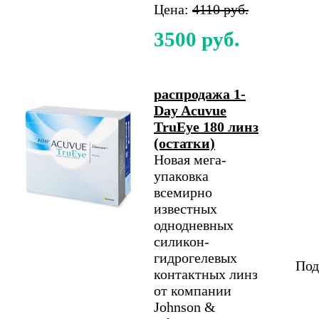
Цена:
4110 руб.
3500 руб.
распродажа 1-
Day Acuvue
TruEye 180 линз
(остатки)
Новая мега-
упаковка
всемирно
известных
однодневных
силикон-
гидрогелевых
Под
контактных линз
от компании
Johnson &